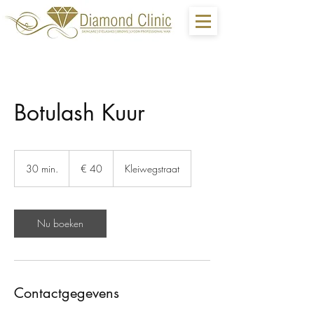
Botulash Kuur
40
euro
30 min.
3
€ 40
Kleiwegstraat
0
m
i
n
Nu boeken
.
Contactgegevens