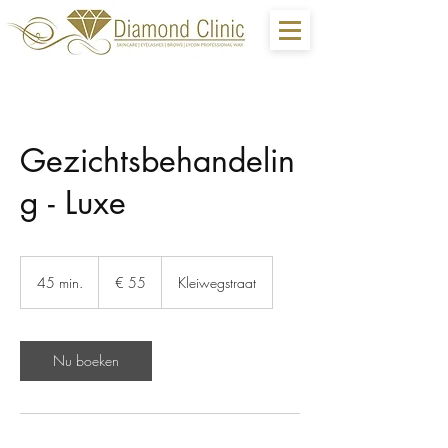
Gezichtsbehandelin
g - Luxe
55
euro
45 min.
4
€ 55
Kleiwegstraat
5
m
i
n
Nu boeken
.