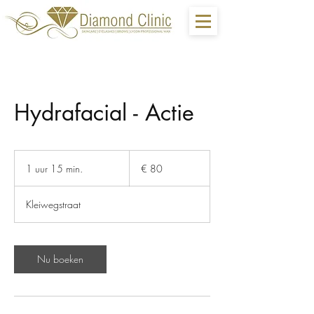
Hydrafacial - Actie
80
euro
1 uur 15 min.
1
€ 80
u
u
Kleiwegstraat
1
5
m
i
Nu boeken
n
.