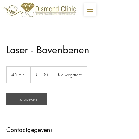
Laser - Bovenbenen
130
euro
45 min.
4
€ 130
Kleiwegstraat
5
m
i
n
Nu boeken
.
Contactgegevens