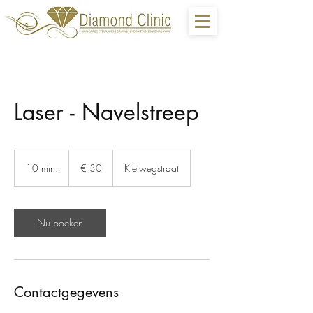
Laser - Navelstreep
30
euro
10 min.
1
€ 30
Kleiwegstraat
0
m
i
n
Nu boeken
.
Contactgegevens