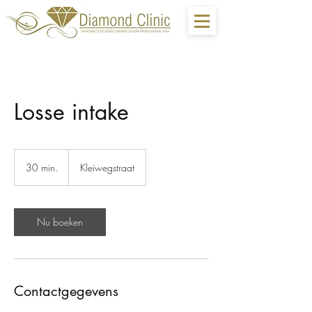
Losse intake
30 min.
3
Kleiwegstraat
0
m
i
n
Nu boeken
.
Contactgegevens