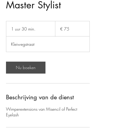
Master Stylist
75
euro
1 uur 30 min.
1
€ 75
u
u
Kleiwegstraat
3
0
m
i
Nu boeken
n
.
Beschrijving van de dienst
Wimperextensions van Misencil of Perfect
Eyelash