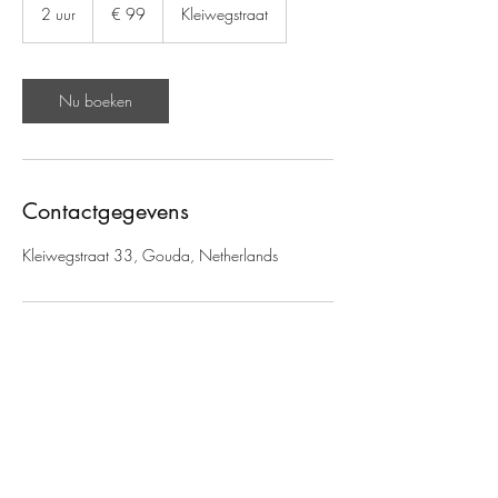
euro
2 uur
2
€ 99
Kleiwegstraat
u
u
r
Nu boeken
Contactgegevens
Kleiwegstraat 33, Gouda, Netherlands