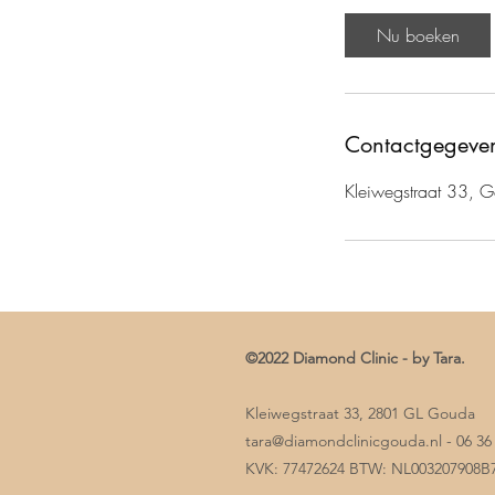
i
Nu boeken
n
.
Contactgegeve
Kleiwegstraat 33, 
©2022 Diamond Clinic - by Tara.
Kleiwegstraat 33, 2801 GL Gouda
tara@diamondclinicgouda.nl
- 06 36
KVK: 77472624 BTW: NL003207908B