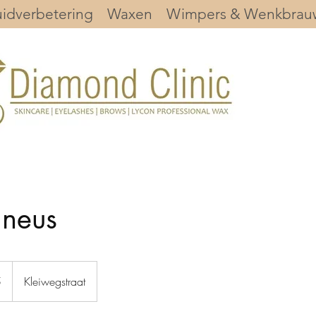
idverbetering
Waxen
Wimpers & Wenkbrau
neus
5
Kleiwegstraat