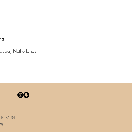
ns
Gouda, Netherlands
 10 51 34
78